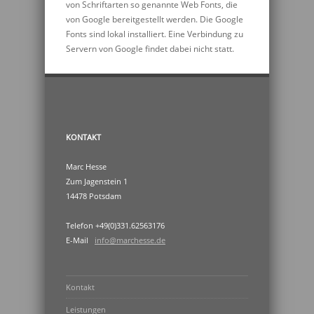
von Schriftarten so genannte Web Fonts, die
von Google bereitgestellt werden. Die Google
Fonts sind lokal installiert. Eine Verbindung zu
Servern von Google findet dabei nicht statt.
KONTAKT
Marc Hesse
Zum Jagenstein 1
14478 Potsdam
Telefon +49(0)331.62563176
E-Mail
info@marchesse.de
Kontakt
Leistungen